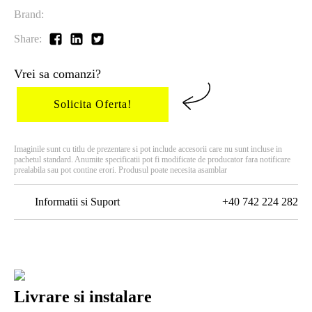
Brand:
Share:
Vrei sa comanzi?
Solicita Oferta!
Imaginile sunt cu titlu de prezentare si pot include accesorii care nu sunt incluse in
pachetul standard. Anumite specificatii pot fi modificate de producator fara notificare
prealabila sau pot contine erori. Produsul poate necesita asamblar
Informatii si Suport
+40 742 224 282
Livrare si instalare