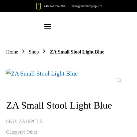
hello@furniturepeople.ro
+40 742 224 282
Home
Shop
ZA Small Stool Light Blue
ZA Small Stool Light Blue
SKU:
ZA18PCLB
Category:
Other