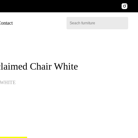
ontact
claimed Chair White
 WHITE