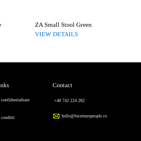
e
ZA Small Stool Green
VIEW DETAILS
inks
Contact
 confidentialitate
+40 742 224 282
hello@furniturepeople.ro
 conditii