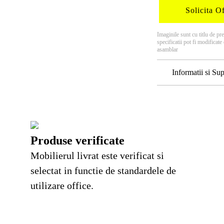
Solicita Of
Imaginile sunt cu titlu de pr
specificatii pot fi modificat
asamblar
Informatii si Sup
Produse verificate
Mobilierul livrat este verificat si
selectat in functie de standardele de
utilizare office.