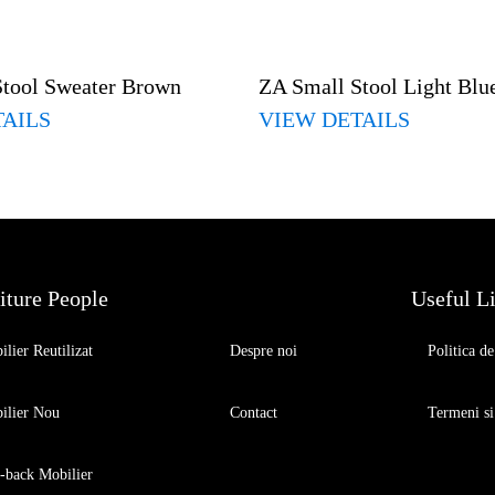
Stool Sweater Brown
ZA Small Stool Light Blu
TAILS
VIEW DETAILS
iture People
Useful L
lier Reutilizat
Despre noi
Politica de
ilier Nou
Contact
Termeni si
-back Mobilier