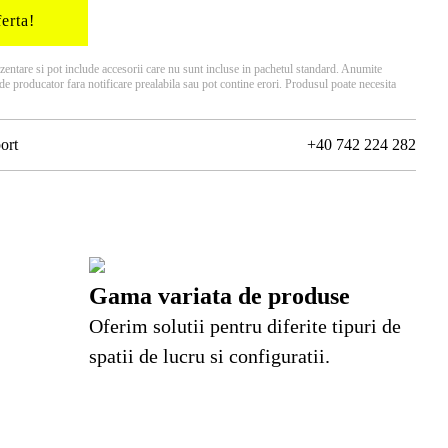
erta!
ezentare si pot include accesorii care nu sunt incluse in pachetul standard. Anumite
e de producator fara notificare prealabila sau pot contine erori. Produsul poate necesita
ort
+40 742 224 282
Gama variata de produse
Oferim solutii pentru diferite tipuri de
spatii de lucru si configuratii.