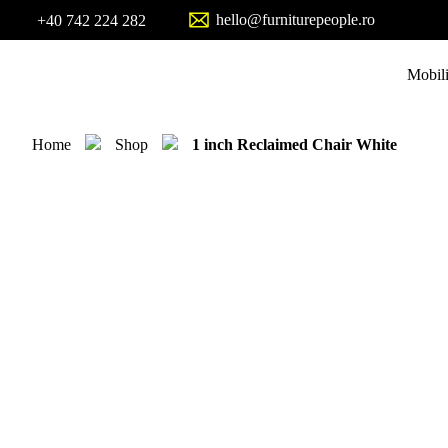
hello@furniturepeople.ro
+40 742 224 282
Mobili
Home
Shop
1 inch Reclaimed Chair White