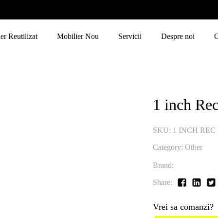
er Reutilizat
Mobilier Nou
Servicii
Despre noi
C
1 inch Re
SKU:
1 INCH REC
Category:
Other
Brand:
Share:
Vrei sa comanzi?