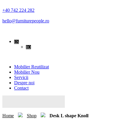
+40 742 224 282
hello@furniturepeople.ro
EN
RO
Mobilier Reutilizat
Mobilier Nou
Servicii
Despre noi
Contact
Search
for:
Home
Shop
Desk L shape Knoll