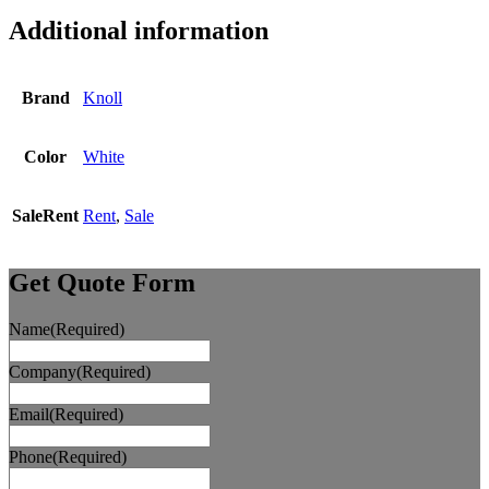
Additional information
Brand
Knoll
Color
White
SaleRent
Rent
,
Sale
Get Quote Form
Name
(Required)
Company
(Required)
Email
(Required)
Phone
(Required)